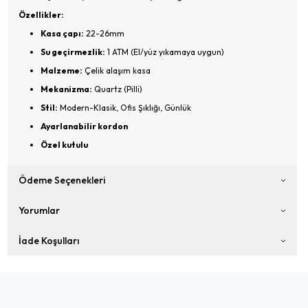
Özellikler:
Kasa çapı:
22-26mm
Su geçirmezlik:
1 ATM (El/yüz yıkamaya uygun)
Malzeme:
Çelik alaşım kasa
Mekanizma:
Quartz (Pilli)
Stil:
Modern-Klasik, Ofis Şıklığı, Günlük
Ayarlanabilir kordon
Özel kutulu
Ödeme Seçenekleri
Yorumlar
İade Koşulları