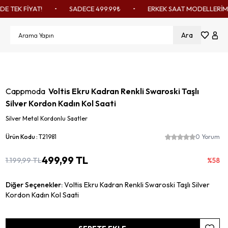
 FİYAT!
•
SADECE 499.99₺
•
ERKEK SAAT MODELLERİMİZ 599
Ara
Sepetim
Favorile
Hesa
Cappmoda
Voltis Ekru Kadran Renkli Swaroski Taşlı
Silver Kordon Kadın Kol Saati
Silver Metal Kordonlu Saatler
Ürün Kodu :
T21981
0 Yorum
499,99
TL
1.199,99
TL
%
58
Diğer Seçenekler:
Voltis Ekru Kadran Renkli Swaroski Taşlı Silver
Kordon Kadın Kol Saati