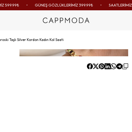
.99₺
•
GÜNEŞ GÖZLÜKLERİMİZ 399.99₺
•
SAATLERİMİZDE TEK
oski Taşlı Silver Kordon Kadın Kol Saati