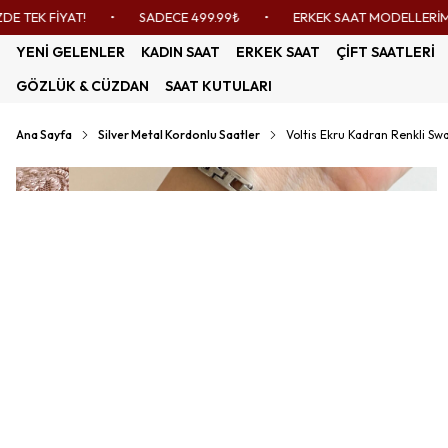
K FİYAT!
•
SADECE 499.99₺
•
ERKEK SAAT MODELLERİMİZ 599
YENİ GELENLER
KADIN SAAT
ERKEK SAAT
ÇİFT SAATLERİ
GÖZLÜK & CÜZDAN
SAAT KUTULARI
Ana Sayfa
Silver Metal Kordonlu Saatler
Voltis Ekru Kadran Renkli Swar