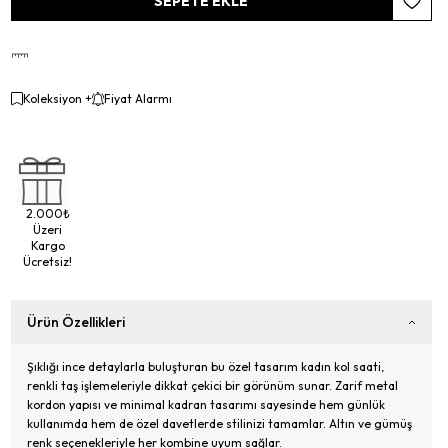
SEPETE EKLE
Favori
Koleksiyon +
Fiyat Alarmı
2.000₺
Üzeri
Kargo
Ücretsiz!
Ürün Özellikleri
Şıklığı ince detaylarla buluşturan bu özel tasarım kadın kol saati,
renkli taş işlemeleriyle dikkat çekici bir görünüm sunar. Zarif metal
kordon yapısı ve minimal kadran tasarımı sayesinde hem günlük
kullanımda hem de özel davetlerde stilinizi tamamlar. Altın ve gümüş
renk seçenekleriyle her kombine uyum sağlar.