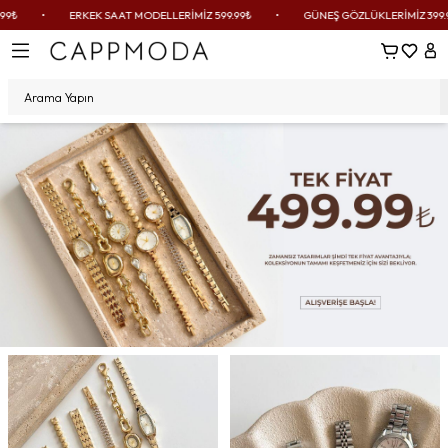
•
ERKEK SAAT MODELLERİMİZ 599.99₺
•
GÜNEŞ GÖZLÜKLERİMİZ 399.99₺
Sepetim
Favoril
Hes