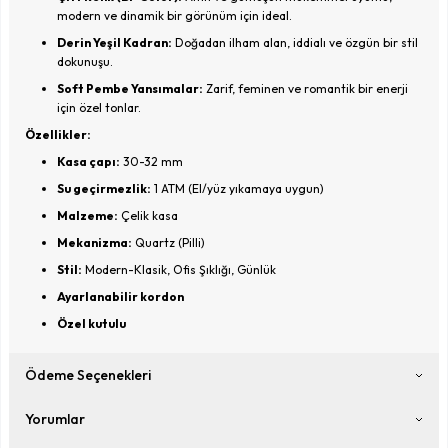
modern ve dinamik bir görünüm için ideal.
Derin Yeşil Kadran:
Doğadan ilham alan, iddialı ve özgün bir stil
dokunuşu.
Soft Pembe Yansımalar:
Zarif, feminen ve romantik bir enerji
için özel tonlar.
Özellikler:
Kasa çapı:
30-32 mm
Su geçirmezlik:
1 ATM (El/yüz yıkamaya uygun)
Malzeme:
Çelik kasa
Mekanizma:
Quartz (Pilli)
Stil:
Modern-Klasik, Ofis Şıklığı, Günlük
Ayarlanabilir kordon
Özel kutulu
Ödeme Seçenekleri
Yorumlar