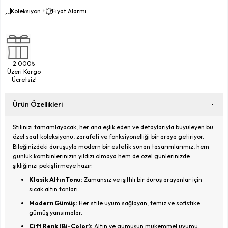
Koleksiyon +
Fiyat Alarmı
2.000₺
Üzeri Kargo
Ücretsiz!
Ürün Özellikleri
Stilinizi tamamlayacak, her ana eşlik eden ve detaylarıyla büyüleyen bu
özel saat koleksiyonu, zarafeti ve fonksiyonelliği bir araya getiriyor.
Bileğinizdeki duruşuyla modern bir estetik sunan tasarımlarımız, hem
günlük kombinlerinizin yıldızı olmaya hem de özel günlerinizde
şıklığınızı pekiştirmeye hazır.
Klasik Altın Tonu:
Zamansız ve ışıltılı bir duruş arayanlar için
sıcak altın tonları.
Modern Gümüş:
Her stile uyum sağlayan, temiz ve sofistike
gümüş yansımalar.
Çift Renk (Bi-Color):
Altın ve gümüşün mükemmel uyumu,