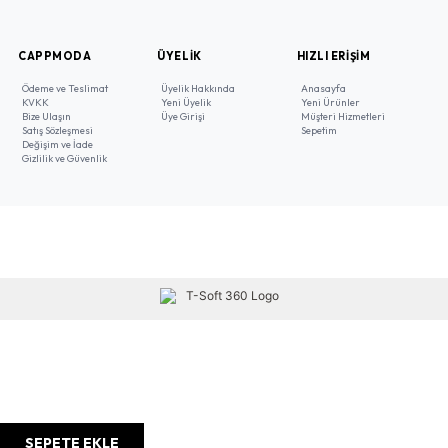
CAPPMODA
ÜYELIK
HIZLI ERIŞIM
Ödeme ve Teslimat
Üyelik Hakkında
Anasayfa
KVKK
Yeni Üyelik
Yeni Ürünler
Bize Ulaşın
Üye Girişi
Müşteri Hizmetleri
Satış Sözleşmesi
Sepetim
Değişim ve İade
Gizlilik ve Güvenlik
SEPETE EKLE