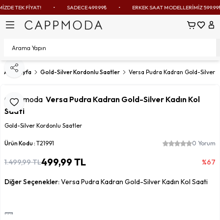
DE TEK FİYAT!
•
SADECE 499.99₺
•
ERKEK SAAT MODELLERİMİZ 599.99₺
Sepetim
Favoril
Hes
Paylaş
Ana Sayfa
Gold-Silver Kordonlu Saatler
Versa Pudra Kadran Gold-Silver K
Cappmoda
Versa Pudra Kadran Gold-Silver Kadın Kol
Favoriye Ekle
Saati
Gold-Silver Kordonlu Saatler
Ürün Kodu :
T21991
0 Yorum
499,99
TL
1.499,99
TL
%
67
Diğer Seçenekler:
Versa Pudra Kadran Gold-Silver Kadın Kol Saati