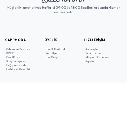
0553 704 07 87
Müşteri Hizmetlerimiz Hafta İçi 09:00 ile 18:00 Saatleri Arasında Hizmet
Vermektedir.
CAPPMODA
ÜYELIK
HIZLI ERIŞIM
Ödeme ve Teslimat
Üyelik Hakkında
Anasayfa
KVKK
Yeni Üyelik
Yeni Ürünler
Bize Ulaşın
Üye Girişi
Müşteri Hizmetleri
Satış Sözleşmesi
Sepetim
Değişim ve İade
Gizlilik ve Güvenlik