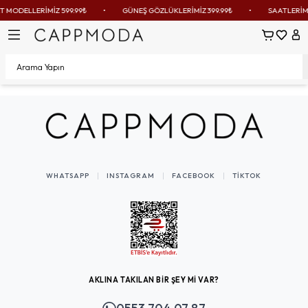
 MODELLERİMİZ 599.99₺
•
GÜNEŞ GÖZLÜKLERİMİZ 399.99₺
•
SAATLERİMİZ
Sepetim
Favoril
Hes
WHATSAPP
INSTAGRAM
FACEBOOK
TIKTOK
AKLINA TAKILAN BİR ŞEY Mİ VAR?