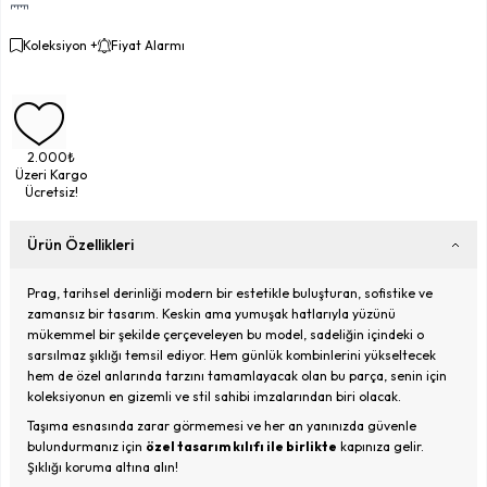
Koleksiyon +
Fiyat Alarmı
2.000₺
Üzeri Kargo
Ücretsiz!
Ürün Özellikleri
Prag, tarihsel derinliği modern bir estetikle buluşturan, sofistike ve
zamansız bir tasarım. Keskin ama yumuşak hatlarıyla yüzünü
mükemmel bir şekilde çerçeveleyen bu model, sadeliğin içindeki o
sarsılmaz şıklığı temsil ediyor. Hem günlük kombinlerini yükseltecek
hem de özel anlarında tarzını tamamlayacak olan bu parça, senin için
koleksiyonun en gizemli ve stil sahibi imzalarından biri olacak.
Taşıma esnasında zarar görmemesi ve her an yanınızda güvenle
bulundurmanız için
özel tasarım kılıfı ile birlikte
kapınıza gelir.
Şıklığı koruma altına alın!