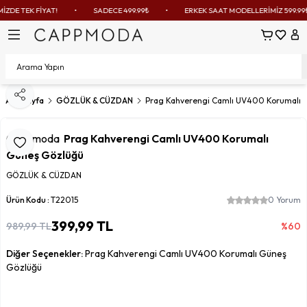
E TEK FİYAT!
•
SADECE 499.99₺
•
ERKEK SAAT MODELLERİMİZ 599.99₺
Sepetim
Favoril
Hes
Paylaş
Ana Sayfa
GÖZLÜK & CÜZDAN
Prag Kahverengi Camlı UV400 Korumalı 
Cappmoda
Prag Kahverengi Camlı UV400 Korumalı
Favoriye Ekle
Güneş Gözlüğü
GÖZLÜK & CÜZDAN
Ürün Kodu :
T22015
0 Yorum
399,99
TL
989,99
TL
%
60
Diğer Seçenekler:
Prag Kahverengi Camlı UV400 Korumalı Güneş
Gözlüğü