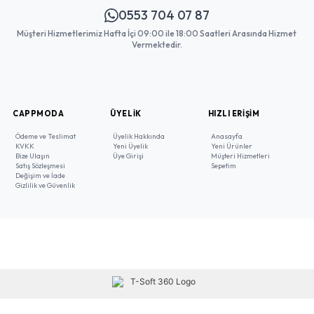
0553 704 07 87
Müşteri Hizmetlerimiz Hafta İçi 09:00 ile 18:00 Saatleri Arasında Hizmet
Vermektedir.
CAPPMODA
ÜYELIK
HIZLI ERIŞIM
Ödeme ve Teslimat
Üyelik Hakkında
Anasayfa
KVKK
Yeni Üyelik
Yeni Ürünler
Bize Ulaşın
Üye Girişi
Müşteri Hizmetleri
Satış Sözleşmesi
Sepetim
Değişim ve İade
Gizlilik ve Güvenlik