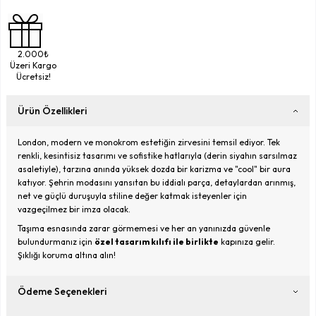
2.000₺
Üzeri Kargo
Ücretsiz!
Ürün Özellikleri
London, modern ve monokrom estetiğin zirvesini temsil ediyor. Tek
renkli, kesintisiz tasarımı ve sofistike hatlarıyla (derin siyahın sarsılmaz
asaletiyle), tarzına anında yüksek dozda bir karizma ve "cool" bir aura
katıyor. Şehrin modasını yansıtan bu iddialı parça, detaylardan arınmış,
net ve güçlü duruşuyla stiline değer katmak isteyenler için
vazgeçilmez bir imza olacak.
Taşıma esnasında zarar görmemesi ve her an yanınızda güvenle
bulundurmanız için
özel tasarım kılıfı ile birlikte
kapınıza gelir.
Şıklığı koruma altına alın!
Ödeme Seçenekleri