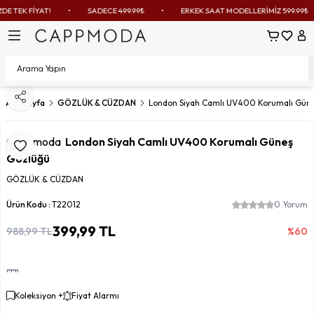
E TEK FİYAT!
•
SADECE 499.99₺
•
ERKEK SAAT MODELLERİMİZ 599.99₺
Sepetim
Favoril
Hes
Paylaş
Ana Sayfa
GÖZLÜK & CÜZDAN
London Siyah Camlı UV400 Korumalı Gün
Cappmoda
London Siyah Camlı UV400 Korumalı Güneş
Favoriye Ekle
Gözlüğü
GÖZLÜK & CÜZDAN
Ürün Kodu :
T22012
0 Yorum
399,99
TL
988,99
TL
%
60
Koleksiyon +
Fiyat Alarmı