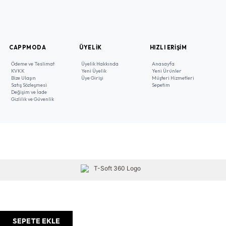
CAPPMODA
ÜYELIK
HIZLI ERIŞIM
Ödeme ve Teslimat
Üyelik Hakkında
Anasayfa
KVKK
Yeni Üyelik
Yeni Ürünler
Bize Ulaşın
Üye Girişi
Müşteri Hizmetleri
Satış Sözleşmesi
Sepetim
Değişim ve İade
Gizlilik ve Güvenlik
SEPETE EKLE