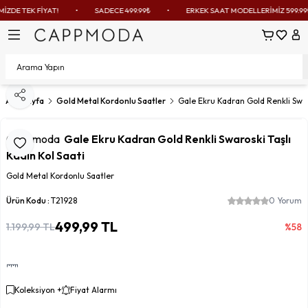
ZDE TEK FİYAT!
•
SADECE 499.99₺
•
ERKEK SAAT MODELLERİMİZ 599.99₺
Sepetim
Favoril
Hes
Paylaş
Ana Sayfa
Gold Metal Kordonlu Saatler
Gale Ekru Kadran Gold Renkli Swaro
Cappmoda
Gale Ekru Kadran Gold Renkli Swaroski Taşlı
Favoriye Ekle
Kadın Kol Saati
Gold Metal Kordonlu Saatler
Ürün Kodu :
T21928
0 Yorum
499,99
TL
1.199,99
TL
%
58
Koleksiyon +
Fiyat Alarmı