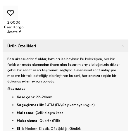
2.000₺
Üzeri Kargo
Ücretsiz!
Ürün Özellikleri
Bazı aksesuarlar fısıldar, bazıları ise haykırır. Bu koleksiyon, her biri
farklı bir moda akımından ilham alan tasarımlarıyla bileğinizde dikkat
çekici bir sanat eseri taşımanızı sağlıyor. Geleneksel saat anlayışını
modern bir takı estetiğiyle birleştiren bu seri, her anınıza seçkin bir
dokunuş eklemek için burada.
Özellikler:
Kasa çapı:
22-26mm
Su geçirmezlik:
1 ATM (El/yüz yıkamaya uygun)
Malzeme:
Çelik alaşım kasa
Mekanizma:
Quartz (Pilli)
Stil:
Modern-Klasik, Ofis Şıklığı, Günlük