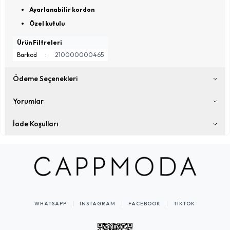
Ayarlanabilir kordon
Özel kutulu
Ürün Filtreleri
Barkod
:
210000000465
Ödeme Seçenekleri
Yorumlar
İade Koşulları
WHATSAPP
INSTAGRAM
FACEBOOK
TIKTOK