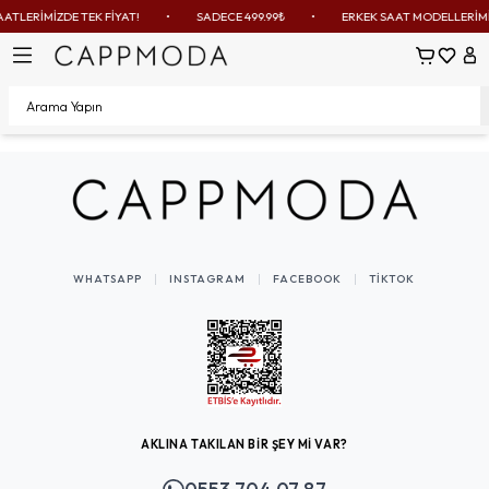
ATLERİMİZDE TEK FİYAT!
•
SADECE 499.99₺
•
ERKEK SAAT MODELLERİMİZ
Sepetim
Favoril
Hes
WHATSAPP
INSTAGRAM
FACEBOOK
TIKTOK
AKLINA TAKILAN BİR ŞEY Mİ VAR?