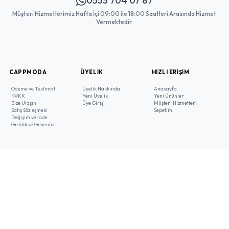
0553 704 07 87
Müşteri Hizmetlerimiz Hafta İçi 09:00 ile 18:00 Saatleri Arasında Hizmet
Vermektedir.
CAPPMODA
ÜYELIK
HIZLI ERIŞIM
Ödeme ve Teslimat
Üyelik Hakkında
Anasayfa
KVKK
Yeni Üyelik
Yeni Ürünler
Bize Ulaşın
Üye Girişi
Müşteri Hizmetleri
Satış Sözleşmesi
Sepetim
Değişim ve İade
Gizlilik ve Güvenlik