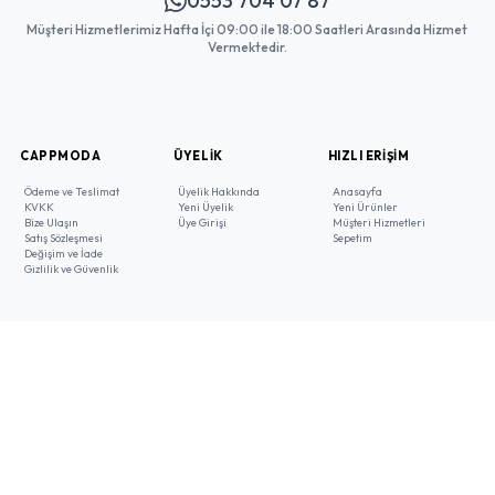
0553 704 07 87
Müşteri Hizmetlerimiz Hafta İçi 09:00 ile 18:00 Saatleri Arasında Hizmet
Vermektedir.
CAPPMODA
ÜYELIK
HIZLI ERIŞIM
Ödeme ve Teslimat
Üyelik Hakkında
Anasayfa
KVKK
Yeni Üyelik
Yeni Ürünler
Bize Ulaşın
Üye Girişi
Müşteri Hizmetleri
Satış Sözleşmesi
Sepetim
Değişim ve İade
Gizlilik ve Güvenlik