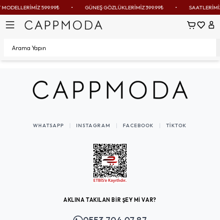
SAATLERİMİZDE TEK FİYAT!
•
SADECE 499.99₺
•
ERKEK SAAT MODELLERİMİ
Sepetim
Favoril
Hes
WHATSAPP
INSTAGRAM
FACEBOOK
TIKTOK
AKLINA TAKILAN BİR ŞEY Mİ VAR?