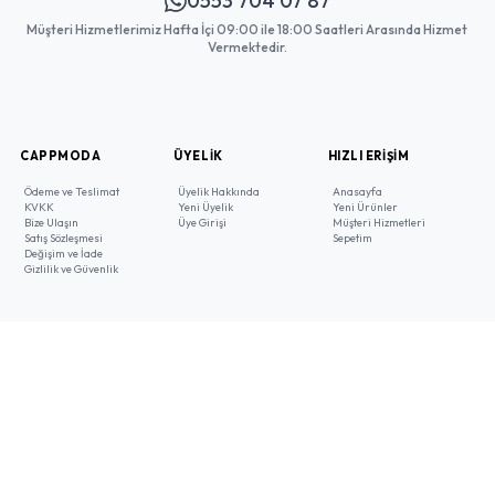
0553 704 07 87
Müşteri Hizmetlerimiz Hafta İçi 09:00 ile 18:00 Saatleri Arasında Hizmet
Vermektedir.
CAPPMODA
ÜYELIK
HIZLI ERIŞIM
Ödeme ve Teslimat
Üyelik Hakkında
Anasayfa
KVKK
Yeni Üyelik
Yeni Ürünler
Bize Ulaşın
Üye Girişi
Müşteri Hizmetleri
Satış Sözleşmesi
Sepetim
Değişim ve İade
Gizlilik ve Güvenlik