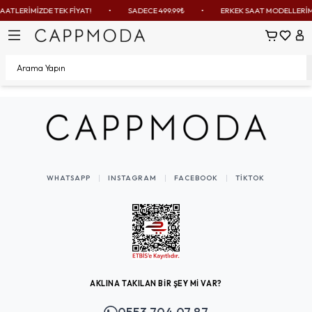
AATLERİMİZDE TEK FİYAT!
•
SADECE 499.99₺
•
ERKEK SAAT MODELLERİMİZ
Sepetim
Favoril
Hes
WHATSAPP
INSTAGRAM
FACEBOOK
TIKTOK
AKLINA TAKILAN BİR ŞEY Mİ VAR?